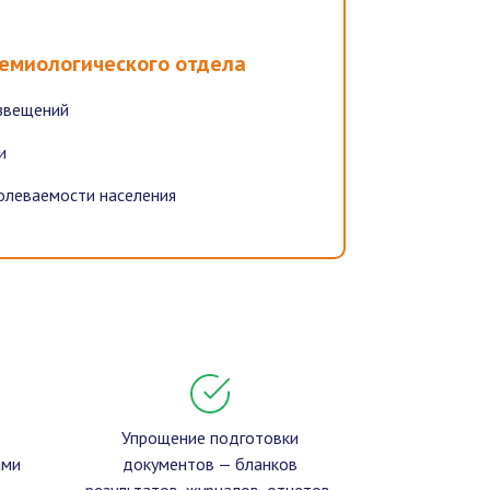
емиологического отдела
извещений
и
олеваемости населения
Упрощение подготовки
ами
документов — бланков