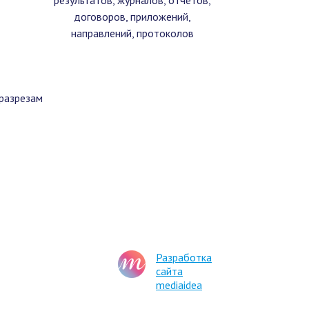
результатов, журналов, отчетов,
договоров, приложений,
направлений, протоколов
разрезам
Разработка
сайта
mediaidea