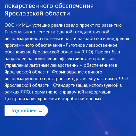
лекарственного обеспечения
и
Ярославской области
«
к
ООО «ИМЦ» успешно реализовало проект по развитию
Н
Регионального сегмента Единой государственной
информационной системы в части разработки и внедрения
т
Г
программного обеспечения «Льготное лекарственное
«
обеспечение Ярославской области» (ЛЛО). Проект был
и
направлен на повышение эффективности процессов
С
управления льготным лекарственным обеспечением в
за
Ярославской области: Формирование единого
Ф
информационного пространства для всех участников ЛЛО
з
Ярославской области; Стандартизация, используемой в
у
рамках ЛЛО, нормативно-справочной информации;
«
Централизация хранения и обработки данных,...
в
с
Подробнее →
в
ко