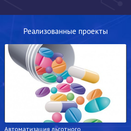
Реализованные проекты
Автоматизация льготного
С