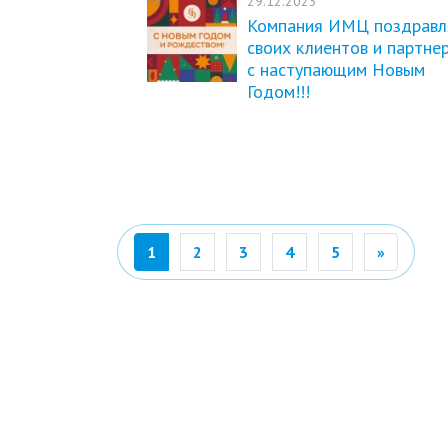
29.12.2023
Компания ИМЦ поздравл
своих клиентов и партне
с наступающим Новым
Годом!!!
Вперед
1
2
3
4
5
»