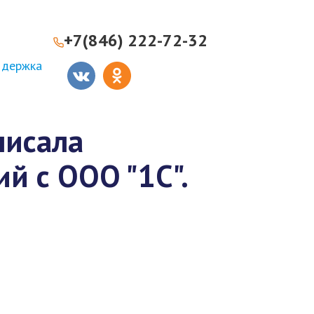
+7(846) 222-72-32
ддержка
писала
й с ООО "1С".