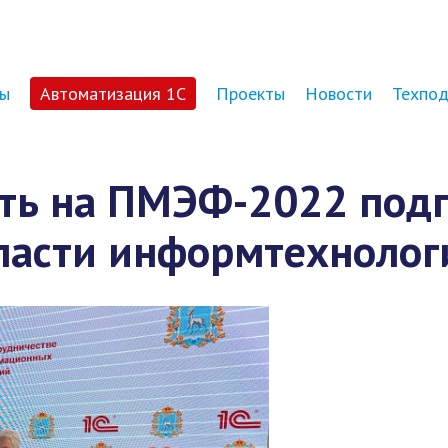
ы
Автоматизация 1С
Проекты
Новости
Техпо
сть на ПМЭФ-2022 под
ласти информтехнологи