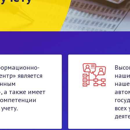
формационно-
Высо
нтр» является
наши
анным
наше
, а также имеет
авто
компетенции
госу
учету.
всех
деят