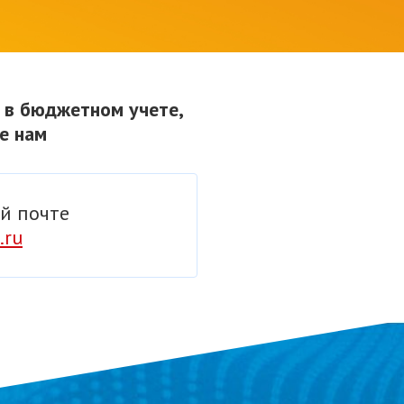
 в бюджетном учете,
те нам
й почте
.ru