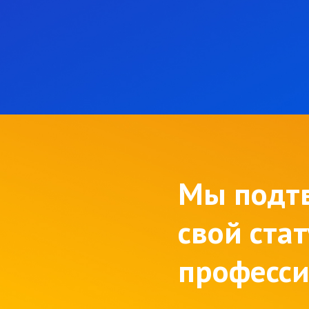
Мы подт
свой стат
професс