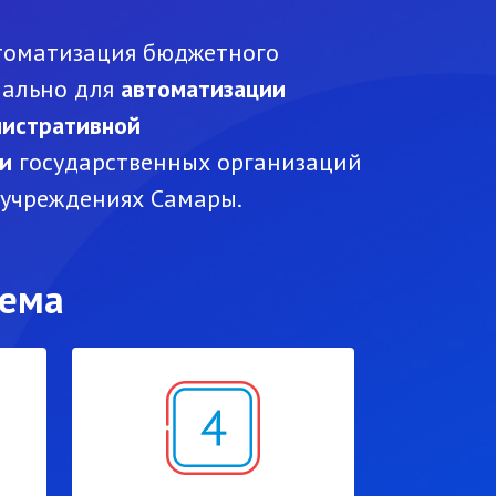
томатизация бюджетного
иально для
автоматизации
нистративной
ти
государственных организаций
 учреждениях Самары.
тема