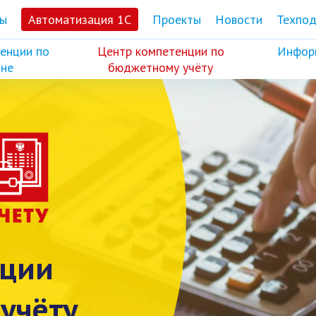
ы
Автоматизация 1С
Проекты
Новости
Техпо
енции по
Центр компетенции по
Инфор
не
бюджетному учёту
нции
учёту