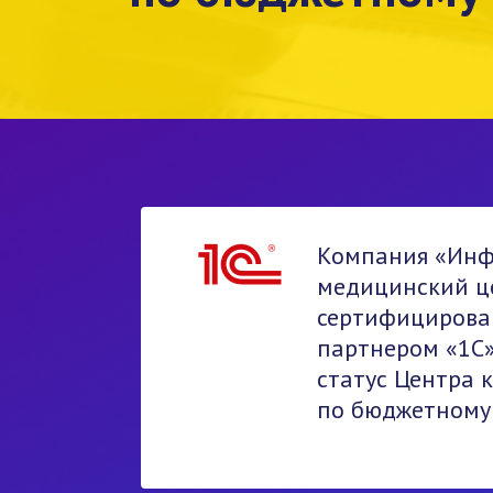
Компания «Ин
медицинский це
сертифициров
партнером «1С»
статус Центра 
по бюджетному 