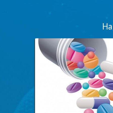
На
ьности
вана
вления на
, утвержденных
цинской
о лабораторным
заторов.
и, поиск данных
ние складского