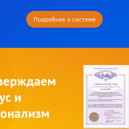
Подробнее о системе
верждаем
ус и
ионализм