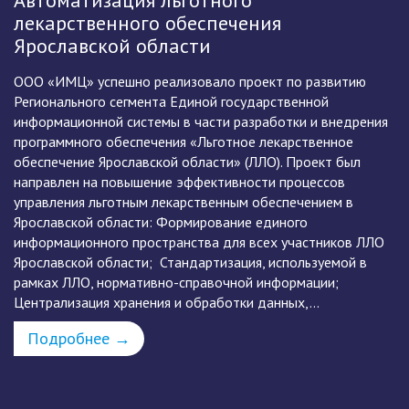
Автоматизация льготного
С
лекарственного обеспечения
и
Ярославской области
«
к
ООО «ИМЦ» успешно реализовало проект по развитию
Н
Регионального сегмента Единой государственной
информационной системы в части разработки и внедрения
т
Г
программного обеспечения «Льготное лекарственное
«
обеспечение Ярославской области» (ЛЛО). Проект был
и
направлен на повышение эффективности процессов
С
управления льготным лекарственным обеспечением в
за
Ярославской области: Формирование единого
Ф
информационного пространства для всех участников ЛЛО
з
Ярославской области; Стандартизация, используемой в
у
рамках ЛЛО, нормативно-справочной информации;
«
Централизация хранения и обработки данных,...
в
с
Подробнее →
в
ко